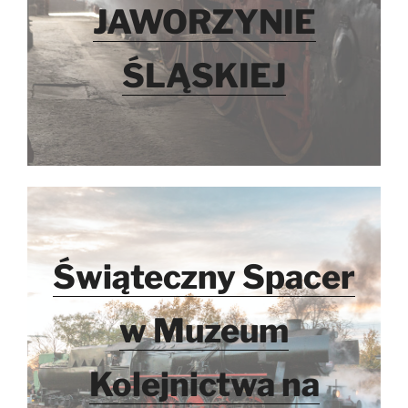
JAWORZYNIE
ŚLĄSKIEJ
Świąteczny Spacer
w Muzeum
Kolejnictwa na