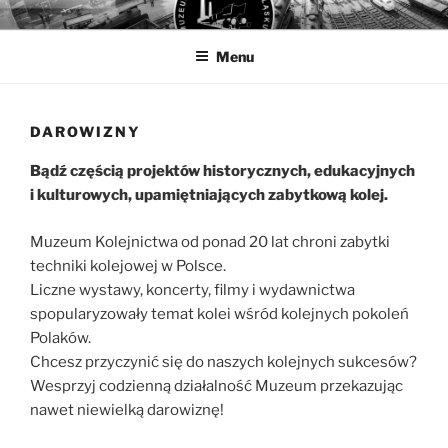
Przejdź
MUZEUM KOLEJNICTWA
Muzeum Kolejnictwa na Śląsku w Jaworzynie Śląskiej
do
Menu
treści
DAROWIZNY
Bądź częścią projektów historycznych, edukacyjnych
i kulturowych, upamiętniających zabytkową kolej.
Muzeum Kolejnictwa od ponad 20 lat chroni zabytki
techniki kolejowej w Polsce.
Liczne wystawy, koncerty, filmy i wydawnictwa
spopularyzowały temat kolei wśród kolejnych pokoleń
Polaków.
Chcesz przyczynić się do naszych kolejnych sukcesów?
Wesprzyj codzienną działalność Muzeum przekazując
nawet niewielką darowiznę!