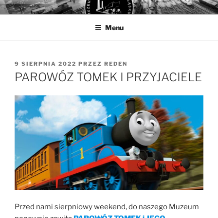
Przejdź
MUZEUM KOLEJNICTWA
Muzeum Kolejnictwa na Śląsku w Jaworzynie Śląskiej
do
Menu
treści
OPUBLIKOWANE
9 SIERPNIA 2022
PRZEZ
REDEN
W
PAROWÓZ TOMEK I PRZYJACIELE
Przed nami sierpniowy weekend, do naszego Muzeum