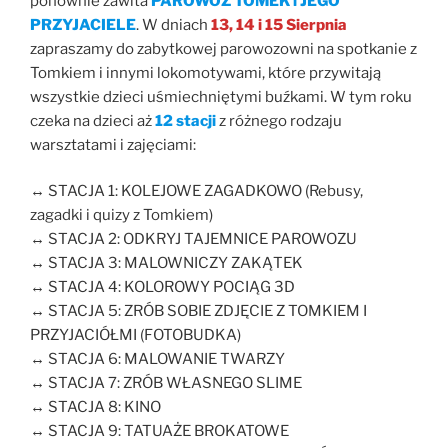
ponownie zawita
PAROWÓZ TOMEK i JEGO
PRZYJACIELE
. W dniach
13, 14 i 15 Sierpnia
zapraszamy do zabytkowej parowozowni na spotkanie z
Tomkiem i innymi lokomotywami, które przywitają
wszystkie dzieci uśmiechniętymi buźkami. W tym roku
czeka na dzieci aż
12 stacji
z różnego rodzaju
warsztatami i zajęciami:
↔️ STACJA 1: KOLEJOWE ZAGADKOWO (Rebusy,
zagadki i quizy z Tomkiem)
↔️ STACJA 2: ODKRYJ TAJEMNICE PAROWOZU
↔️ STACJA 3: MALOWNICZY ZAKĄTEK
↔️ STACJA 4: KOLOROWY POCIĄG 3D
↔️ STACJA 5: ZRÓB SOBIE ZDJĘCIE Z TOMKIEM I
PRZYJACIÓŁMI (FOTOBUDKA)
↔️ STACJA 6: MALOWANIE TWARZY
↔️ STACJA 7: ZRÓB WŁASNEGO SLIME
↔️ STACJA 8: KINO
↔️ STACJA 9: TATUAŻE BROKATOWE