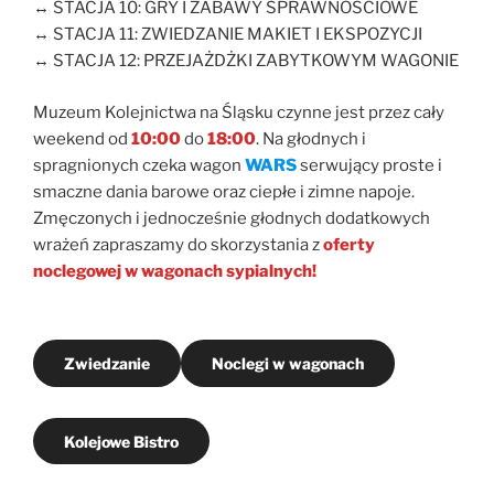
↔️ STACJA 10: GRY I ZABAWY SPRAWNOŚCIOWE
↔️ STACJA 11: ZWIEDZANIE MAKIET I EKSPOZYCJI
↔️ STACJA 12: PRZEJAŻDŻKI ZABYTKOWYM WAGONIE
Muzeum Kolejnictwa na Śląsku czynne jest przez cały
weekend od
10:00
do
18:00
. Na głodnych i
spragnionych czeka wagon
WARS
serwujący proste i
smaczne dania barowe oraz ciepłe i zimne napoje.
Zmęczonych i jednocześnie głodnych dodatkowych
wrażeń zapraszamy do skorzystania z
oferty
noclegowej w wagonach sypialnych!
Zwiedzanie
Noclegi w wagonach
Kolejowe Bistro