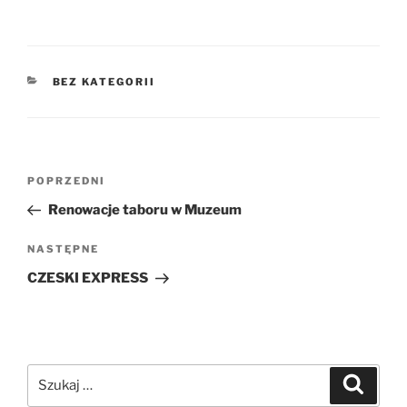
KATEGORIE
BEZ KATEGORII
Nawigacja
Poprzedni
POPRZEDNI
wpisu
wpis
Renowacje taboru w Muzeum
Następny
NASTĘPNE
wpis
CZESKI EXPRESS
Szukaj:
Szukaj