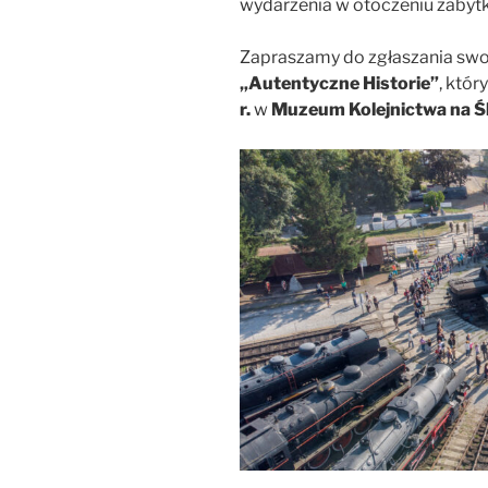
wydarzenia w otoczeniu zaby
Zapraszamy do zgłaszania swo
„Autentyczne Historie”
, któr
r.
w
Muzeum Kolejnictwa na Śl