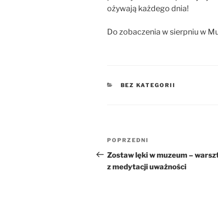
ożywają każdego dnia!
Do zobaczenia w sierpniu w Mu
KATEGORIE
BEZ KATEGORII
Nawigacja
Poprzedni
POPRZEDNI
wpisu
wpis
Zostaw lęki w muzeum – warsz
z medytacji uważności