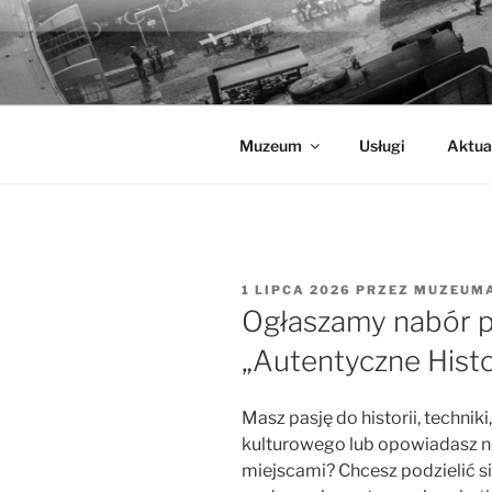
Przejdź
do
MUZEUM K
treści
Muzeum Kolejnictwa na Śląsku 
Muzeum
Usługi
Aktua
OPUBLIKOWANE
1 LIPCA 2026
PRZEZ
MUZEUM
W
Ogłaszamy nabór p
„Autentyczne Histo
Masz pasję do historii, techniki
kulturowego lub opowiadasz nie
miejscami? Chcesz podzielić 