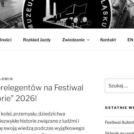
OLEJNICTWA
w Jaworzynie Śląskiej
lności
Rozkład Jazdy
Zwiedzanie
Kontakt
EN
ADMIN
Szukaj:
relegentów na Festiwal
rie” 2026!
OSTATNIE W
, kolei, przemysłu, dziedzictwa
zwykłe historie związane z ludźmi i
Festiwal Auten
się swoją wiedzą podczas wyjątkowego
Sklepik muzea