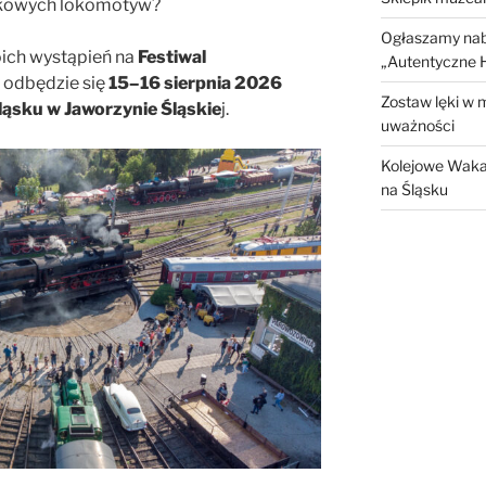
tkowych lokomotyw?
Ogłaszamy nabó
ich wystąpień na
Festiwal
„Autentyczne H
y odbędzie się
15–16 sierpnia 2026
Zostaw lęki w 
ąsku w Jaworzynie Śląskie
j.
uważności
Kolejowe Waka
na Śląsku