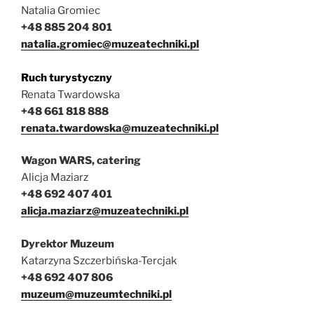
Natalia Gromiec
+48 885 204 801
natalia.gromiec@muzeatechniki.pl
Ruch turystyczny
Renata Twardowska
+48 661 818 888
renata.twardowska@muzeatechniki.pl
Wagon WARS, catering
Alicja Maziarz
+48 692 407 401
alicja.maziarz@muzeatechniki.pl
Dyrektor
Muzeum
Katarzyna Szczerbińska-Tercjak
+48 692 407 806
muzeum@muzeumtechniki.pl