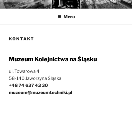
Przejdź
MUZEUM KOLEJNICTWA
Muzeum Kolejnictwa na Śląsku w Jaworzynie Śląskiej
do
Menu
treści
KONTAKT
Muzeum Kolejnictwa na Śląsku
ul. Towarowa 4
58-140 Jaworzyna Śląska
+48 74 637 43 30
muzeum@muzeumtechniki.pl