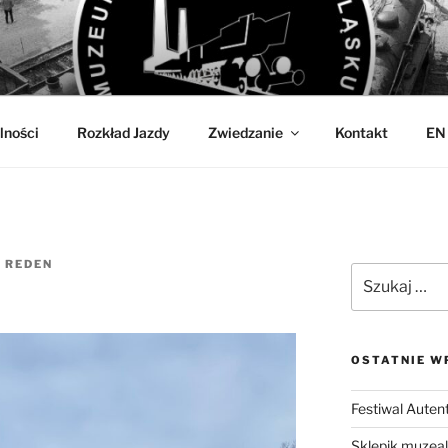
OLEJNICTWA
w Jaworzynie Śląskiej
lności
Rozkład Jazdy
Zwiedzanie
Kontakt
EN
Z
REDEN
Szukaj:
OSTATNIE W
Festiwal Auten
Sklepik muzea