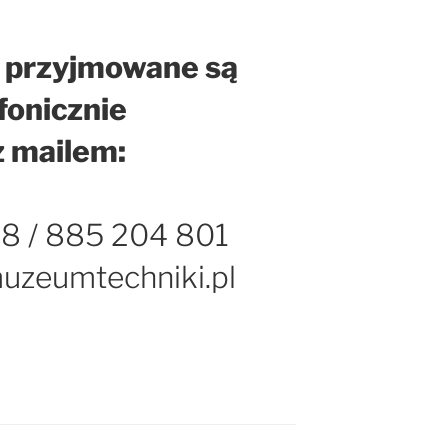
 przyjmowane są
fonicznie
z mailem:
8 / 885 204 801
zeumtechniki.pl