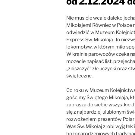
od 2.12.2024 d
Nie musicie wcale daleko jecha
Mikołajem! Również w Polsce 
odwiedzić w Muzeum Kolejnictw
Express Św. Mikołaja. To niezw
lokomotyw, w którym miło spędz
W krainie parowozów czeka na
możecie napisać list, przejech
„zniszczyć” złe uczynki oraz s
świąteczne.
Co roku w Muzeum Kolejnictwa 
gościmy Świętego Mikołaja, k
zaprasza do siebie wszystkie d
się z najbardziej ulubionym św
rozwożeniem prezentów Polarn
Was Św. Mikołaj zrobi wyjątek
bożonarodzeniowych tradycjac