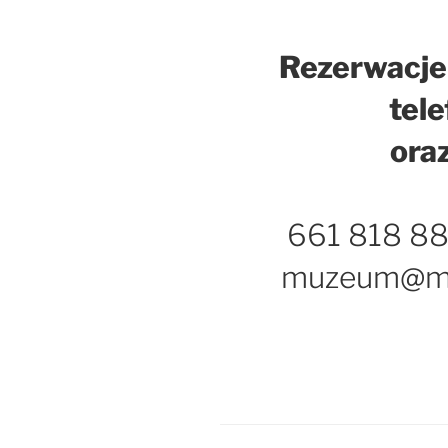
Rezerwacje
tele
ora
661 818 88
muzeum@mu