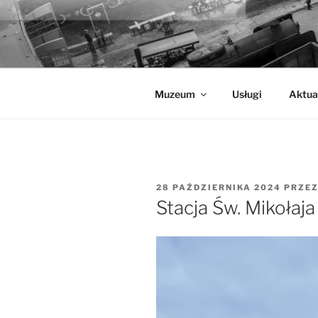
Przejdź
do
MUZEUM K
treści
Muzeum Kolejnictwa na Śląsku 
Muzeum
Usługi
Aktua
OPUBLIKOWANE
28 PAŹDZIERNIKA 2024
PRZE
W
Stacja Św. Mikołaja