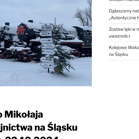
Ogłaszamy nabó
„Autentyczne H
Zostaw lęki w 
uważności
Kolejowe Waka
na Śląsku
o Mikołaja
nictwa na Śląsku