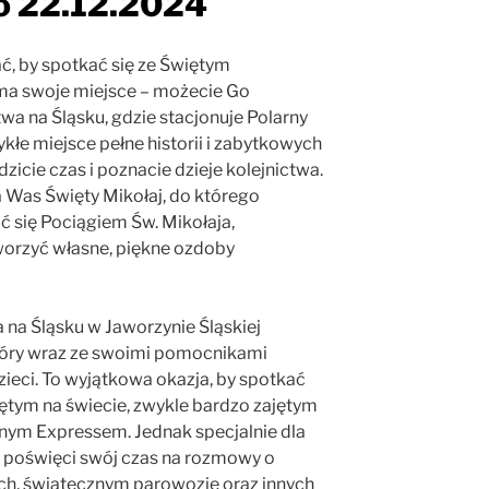
o 22.12.2024
ć, by spotkać się ze Świętym
ma swoje miejsce – możecie Go
a na Śląsku, gdzie stacjonuje Polarny
ykłe miejsce pełne historii i zabytkowych
icie czas i poznacie dzieje kolejnictwa.
 Was Święty Mikołaj, do którego
ać się Pociągiem Św. Mikołaja,
tworzyć własne, piękne ozdoby
na Śląsku w Jaworzynie Śląskiej
tóry wraz ze swoimi pomocnikami
zieci. To wyjątkowa okazja, by spotkać
iętym na świecie, zwykle bardzo zajętym
ym Expressem. Jednak specjalnie dla
 i poświęci swój czas na rozmowy o
h, świątecznym parowozie oraz innych