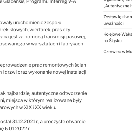
 Glacensis, Programu Interreg V-A
„Autentyczne H
Zostaw lęki w 
mowały uruchomienie zespołu
uważności
rek kłowych, wiertarek, pras czy
Kolejowe Waka
ana jest za pomocą transmisji pasowej,
na Śląsku
osowanego w warsztatach i fabrykach
Czerwiec w Mu
zeprowadzenie prac remontowych ścian
 i drzwi oraz wykonanie nowej instalacji
jak najbardziej autentyczne odtworzenie
i, miejsca w którym realizowane były
rowych w XIX i XX wieku.
ostał 31.12.2021 r., a uroczyste otwarcie
ię 6.01.2022 r.