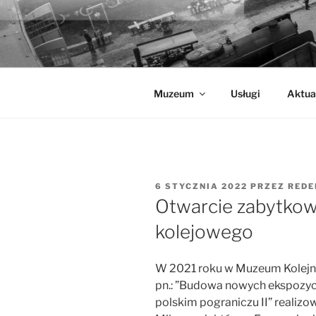
Przejdź
do
MUZEUM K
treści
Muzeum Kolejnictwa na Śląsku 
Muzeum
Usługi
Aktua
OPUBLIKOWANE
6 STYCZNIA 2022
PRZEZ
REDE
W
Otwarcie zabytkow
kolejowego
W 2021 roku w Muzeum Kolejnic
pn.: ”Budowa nowych ekspozyc
polskim pograniczu II” realiz