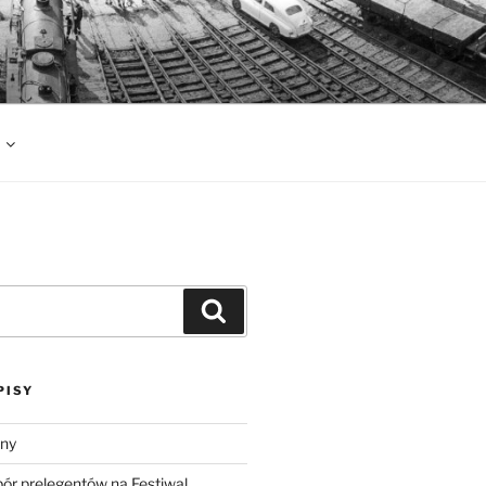
Szukaj
PISY
lny
r prelegentów na Festiwal