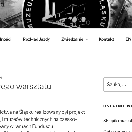
OLEJNICTWA
w Jaworzynie Śląskiej
lności
Rozkład Jazdy
Zwiedzanie
Kontakt
EN
N
Szukaj:
ego warsztatu
OSTATNIE W
twa na Śląsku realizowany był projekt
ji muzeów technicznych na czesko-
Sklepik muzea
owany w ramach Funduszu
Ogłaszamy nabó