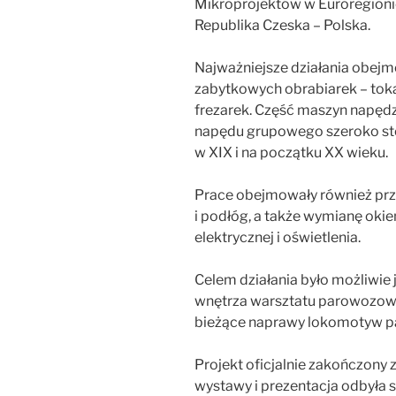
Mikroprojektów w Euroregionie
Republika Czeska – Polska.
Najważniejsze działania obej
zabytkowych obrabiarek – toka
frezarek. Część maszyn napędz
napędu grupowego szeroko st
w XIX i na początku XX wieku.
Prace obejmowały również pr
i podłóg, a także wymianę okien
elektrycznej i oświetlenia.
Celem działania było możliwie 
wnętrza warsztatu parowozown
bieżące naprawy lokomotyw pa
Projekt oficjalnie zakończony z
wystawy i prezentacja odbyła s