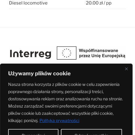
Diesel locomotive
20.00 zł / pp
Używamy plików cookie
Nasza strona korzysta z plików cookie w celu zapewnienia
poprawnego działania strony, personalizacji treści,
Fundacja Ochrony Dziedzictwa Przemysłowego Śląska realizuje projekt
dostosowywania reklam oraz analizowania ruchu na stronie.
pn. Kolej łączy kultury w ramach programu Interreg Czechy-Polska 2021-
Możesz zarządzać swoimi preferencjami dotyczącymi
2027 nr. rej. CZ.11.02.01/00/23_004/0000100
plików cookie lub zaakceptować wszystkie pliki cookie,
klikając poniżej.
Polityka prywatności