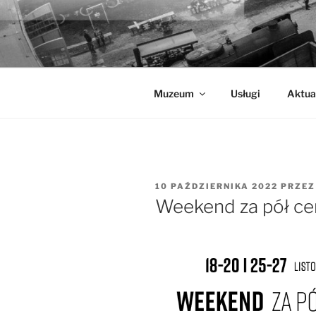
Przejdź
do
MUZEUM K
treści
Muzeum Kolejnictwa na Śląsku 
Muzeum
Usługi
Aktua
OPUBLIKOWANE
10 PAŹDZIERNIKA 2022
PRZE
W
Weekend za pół ce