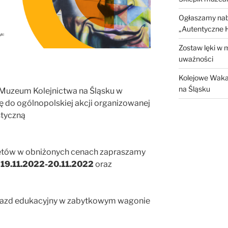
Ogłaszamy nabó
„Autentyczne H
Zostaw lęki w 
uważności
Kolejowe Waka
na Śląsku
y Muzeum Kolejnictwa na Śląsku w
ię do ogólnopolskiej akcji organizowanej
styczną
letów w obniżonych cenach zapraszamy
:
19.11.2022-20.11.2022
oraz
zejazd edukacyjny w zabytkowym wagonie