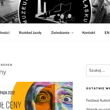
OLEJNICTWA
w Jaworzynie Śląskiej
lności
Rozkład Jazdy
Zwiedzanie
Kontakt
EN
Z
REDEN
Szukaj:
ny
OSTATNIE W
Festiwal Auten
Sklepik muzea