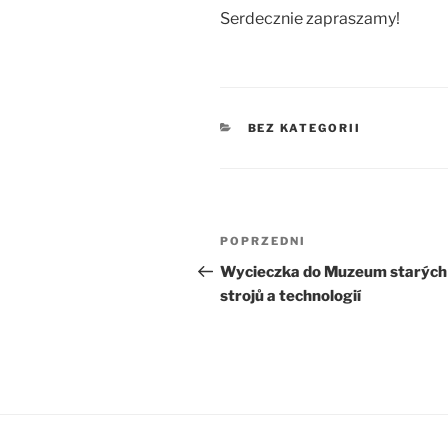
Serdecznie zapraszamy!
KATEGORIE
BEZ KATEGORII
Nawigacja
Poprzedni
POPRZEDNI
wpisu
wpis
Wycieczka do Muzeum starých
strojů a technologií