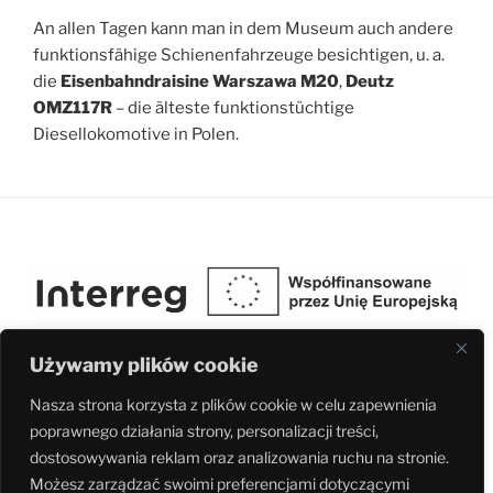
An allen Tagen kann man in dem Museum auch andere
funktionsfähige Schienenfahrzeuge besichtigen, u. a.
die
Eisenbahndraisine Warszawa M20
,
Deutz
OMZ117R
– die älteste funktionstüchtige
Diesellokomotive in Polen.
Używamy plików cookie
Nasza strona korzysta z plików cookie w celu zapewnienia
poprawnego działania strony, personalizacji treści,
Fundacja Ochrony Dziedzictwa Przemysłowego Śląska realizuje projekt
dostosowywania reklam oraz analizowania ruchu na stronie.
pn. Kolej łączy kultury w ramach programu Interreg Czechy-Polska 2021-
Możesz zarządzać swoimi preferencjami dotyczącymi