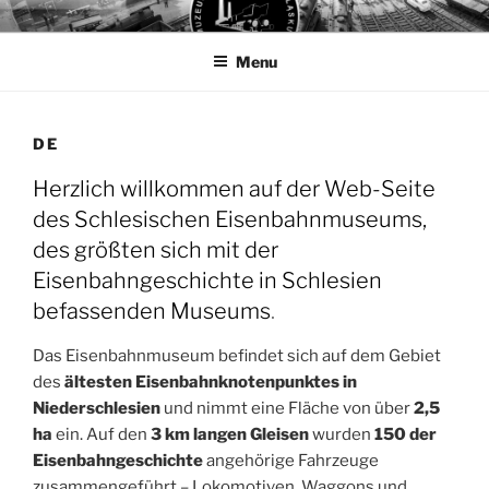
Przejdź
MUZEUM KOLEJNICTWA
Muzeum Kolejnictwa na Śląsku w Jaworzynie Śląskiej
do
Menu
treści
DE
Herzlich willkommen auf der Web-Seite
des Schlesischen Eisenbahnmuseums,
des größten sich mit der
Eisenbahngeschichte in Schlesien
befassenden Museums
.
Das Eisenbahnmuseum befindet sich auf dem Gebiet
des
ältesten Eisenbahnknotenpunktes in
Niederschlesien
und nimmt eine Fläche von über
2,5
ha
ein. Auf den
3 km langen Gleisen
wurden
150 der
Eisenbahngeschichte
angehörige Fahrzeuge
zusammengeführt – Lokomotiven, Waggons und