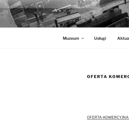
Przejdź
do
MUZEUM K
treści
Muzeum Kolejnictwa na Śląsku 
Muzeum
Usługi
Aktua
OFERTA KOMERC
OFERTA-KOMERCYJNA