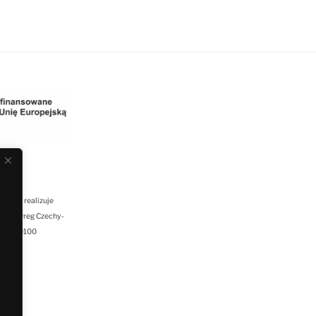
ląska realizuje
mu Interreg Czechy-
04/0000100