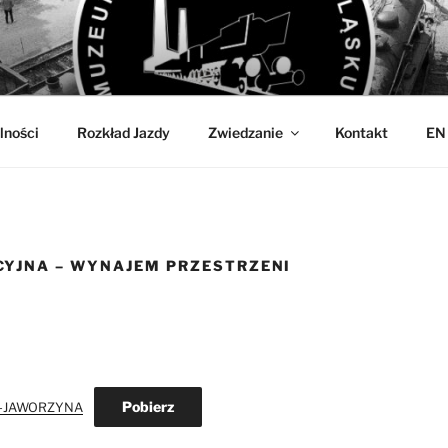
OLEJNICTWA
w Jaworzynie Śląskiej
lności
Rozkład Jazdy
Zwiedzanie
Kontakt
EN
YJNA – WYNAJEM PRZESTRZENI
Pobierz
-JAWORZYNA