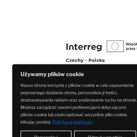
Używamy plików cookie
Nasza strona korzysta z plików cookie w celu zapewnienia
Fundacja Ochrony Dziedzictwa Przemysłowego Ś
poprawnego działania strony, personalizacji treści,
projekt pn. Kolej łączy kultury w ramach progra
dostosowywania reklam oraz analizowania ruchu na stronie.
Polska 2021-2027 nr. rej. CZ.11.02.01/00/23_0
Możesz zarządzać swoimi preferencjami dotyczącymi
plików cookie lub zaakceptować wszystkie pliki cookie,
klikając poniżej.
Polityka prywatności
Dumnie wspierane przez WordPress