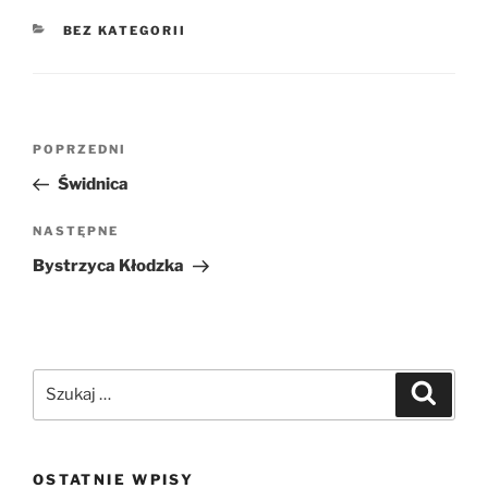
KATEGORIE
BEZ KATEGORII
Nawigacja
Poprzedni
POPRZEDNI
wpisu
wpis
Świdnica
Następny
NASTĘPNE
wpis
Bystrzyca Kłodzka
Szukaj:
Szukaj
OSTATNIE WPISY