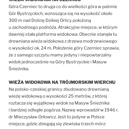
Góra Czerniec to druga co do wielkości góra w paśmie
Gór Bystrzyckich, wznosząca się na wysokość około
300 m nad Dolinę Dzikiej Orlicy położoną
u zachodniego podnóża. Atrakcyjne miejsce, w którym
dawniej stała platforma widokowa. Obecnie stanęła tu
drewniana wieża widokowa z drzewa modrzewiowego
o wysokości ok. 24 m. Położenie góry Czerniec sprawia,
że z samego szczytu mamy jedyny i niepowtarzalny
widok jednocześnie na Góry Bystrzyckie i Masyw
Śnieżnika.
WIEŻA WIDOKOWA NA TRÓJMORSKIM WIERCHU
Na polsko-czeskiej granicy zbudowano drewnianą
wieżę widokową o wysokości 25 metrów, z której
roztacza się wyjątkowy widok na Masyw Śnieżnika
i bardziej odległe pogórza. Nazwę wprowadził w 1946 r.
dr Mieczysław Orłowicz. Jest to jedyne w Polsce
miejsce, gdzie zbiegają się zlewiska trzech mórz: