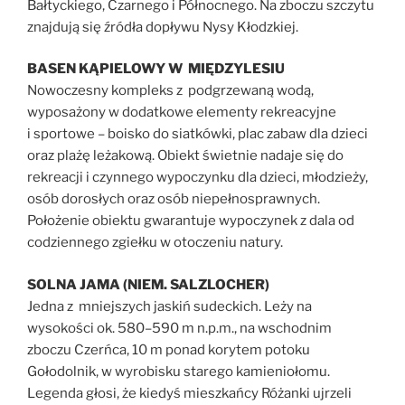
Bałtyckiego, Czarnego i Północnego. Na zboczu szczytu
znajdują się źródła dopływu Nysy Kłodzkiej.
BASEN KĄPIELOWY W MIĘDZYLESIU
Nowoczesny kompleks z podgrzewaną wodą,
wyposażony w dodatkowe elementy rekreacyjne
i sportowe – boisko do siatkówki, plac zabaw dla dzieci
oraz plażę leżakową. Obiekt świetnie nadaje się do
rekreacji i czynnego wypoczynku dla dzieci, młodzieży,
osób dorosłych oraz osób niepełnosprawnych.
Położenie obiektu gwarantuje wypoczynek z dala od
codziennego zgiełku w otoczeniu natury.
SOLNA JAMA (NIEM. SALZLOCHER)
Jedna z mniejszych jaskiń sudeckich. Leży na
wysokości ok. 580–590 m n.p.m., na wschodnim
zboczu Czerńca, 10 m ponad korytem potoku
Gołodolnik, w wyrobisku starego kamieniołomu.
Legenda głosi, że kiedyś mieszkańcy Różanki ujrzeli