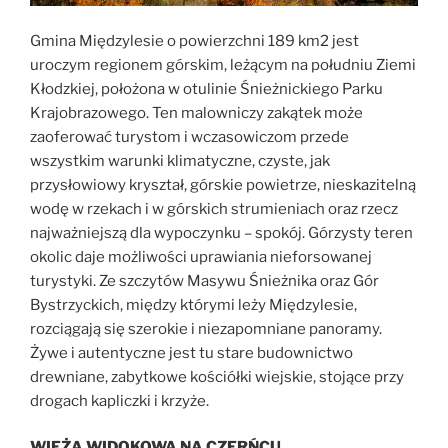
Gmina Międzylesie o powierzchni 189 km2 jest
uroczym regionem górskim, leżącym na południu Ziemi
Kłodzkiej, położona w otulinie Śnieżnickiego Parku
Krajobrazowego. Ten malowniczy zakątek może
zaoferować turystom i wczasowiczom przede
wszystkim warunki klimatyczne, czyste, jak
przysłowiowy kryształ, górskie powietrze, nieskazitelną
wodę w rzekach i w górskich strumieniach oraz rzecz
najważniejszą dla wypoczynku – spokój. Górzysty teren
okolic daje możliwości uprawiania nieforsowanej
turystyki. Ze szczytów Masywu Śnieżnika oraz Gór
Bystrzyckich, między którymi leży Międzylesie,
rozciągają się szerokie i niezapomniane panoramy.
Żywe i autentyczne jest tu stare budownictwo
drewniane, zabytkowe kościółki wiejskie, stojące przy
drogach kapliczki i krzyże.
WIEŻA WIDOKOWA NA CZERŃCU