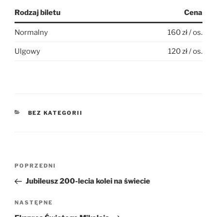
Rodzaj biletu
Cena
Normalny
160 zł / os.
Ulgowy
120 zł / os.
KATEGORIE
BEZ KATEGORII
Nawigacja
Poprzedni
POPRZEDNI
wpisu
wpis
Jubileusz 200-lecia kolei na świecie
Następny
NASTĘPNE
wpis