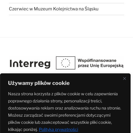
Czerwiec w Muzeum Kolejnictwa na Śląsku
Używamy plików cookie
Nasza strona korzysta z plików cookie w celu zapewnienia
poprawnego działania strony, personalizacji treści,
Fundacja Ochrony Dziedzictwa Przemysłowego Śląska realizuje projekt
dostosowywania reklam oraz analizowania ruchu na stronie.
pn. Kolej łączy kultury w ramach programu Interreg Czechy-Polska 2021-
Możesz zarządzać swoimi preferencjami dotyczącymi
2027 nr. rej. CZ.11.02.01/00/23_004/0000100
plików cookie lub zaakceptować wszystkie pliki cookie,
klikając poniżej.
Polityka prywatności