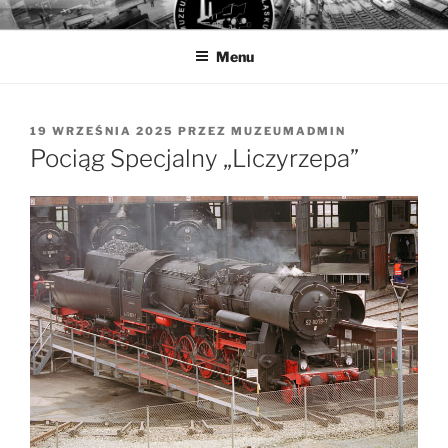
Przejdź
MUZEUM KOLEJNICTWA
Muzeum Kolejnictwa na Śląsku w Jaworzynie Śląskiej
do
Menu
treści
OPUBLIKOWANE
19 WRZEŚNIA 2025
PRZEZ
MUZEUMADMIN
W
Pociąg Specjalny „Liczyrzepa”