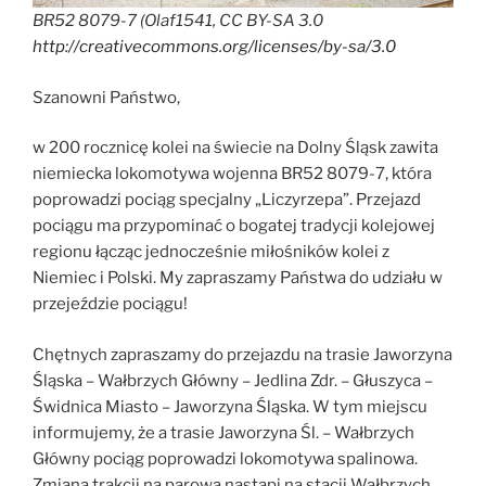
BR52 8079-7 (Olaf1541, CC BY-SA 3.0
http://creativecommons.org/licenses/by-sa/3.0
Szanowni Państwo,
w 200 rocznicę kolei na świecie na Dolny Śląsk zawita
niemiecka lokomotywa wojenna BR52 8079-7, która
poprowadzi pociąg specjalny „Liczyrzepa”. Przejazd
pociągu ma przypominać o bogatej tradycji kolejowej
regionu łącząc jednocześnie miłośników kolei z
Niemiec i Polski. My zapraszamy Państwa do udziału w
przejeździe pociągu!
Chętnych zapraszamy do przejazdu na trasie Jaworzyna
Śląska – Wałbrzych Główny – Jedlina Zdr. – Głuszyca –
Świdnica Miasto – Jaworzyna Śląska. W tym miejscu
informujemy, że a trasie Jaworzyna Śl. – Wałbrzych
Główny pociąg poprowadzi lokomotywa spalinowa.
Zmiana trakcji na parową nastąpi na stacji Wałbrzych